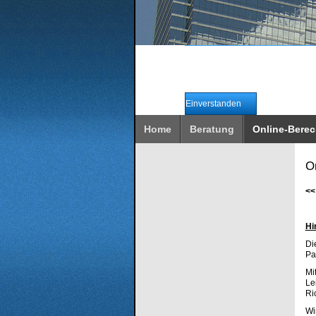
Wir verwenden Cookies, um
Durch die weitere Nutzung unse
Einverstanden
Home
Beratung
Online-Bere
O
<
Hi
Di
Pa
Mi
Le
Ri
Wi