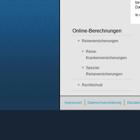
be
Da
In
Online-Berechnungen
Reiseversicherungen
Reise-
Krankenversicherungen
Spezial-
Reiseversicherungen
Rechtschutz
Impressum
Datenschutzerklärung
Disclaim