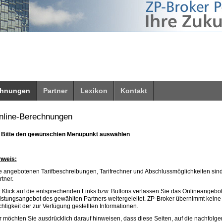
 unsere Webseite für Sie optimal zu gestalten und fortlaufend
rer Webseite erklären Sie sich mit der Verwendung von Cookies einverstande
chnungen
Partner
Lexikon
Kontakt
nline-Berechnungen
<
Bitte
den
gewünschten
Menüpunkt
auswählen
nweis:
e angebotenen Tarifbeschreibungen, Tarifrechner und Abschlussmöglichkeiten sind
rtner.
t Klick auf die entsprechenden Links bzw. Buttons verlassen Sie das Onlineangeb
istungsangebot des gewählten Partners weitergeleitet. ZP-Broker übernimmt keine 
chtigkeit der zur Verfügung gestellten Informationen.
r möchten Sie ausdrücklich darauf hinweisen, dass diese Seiten, auf die nachfolgen